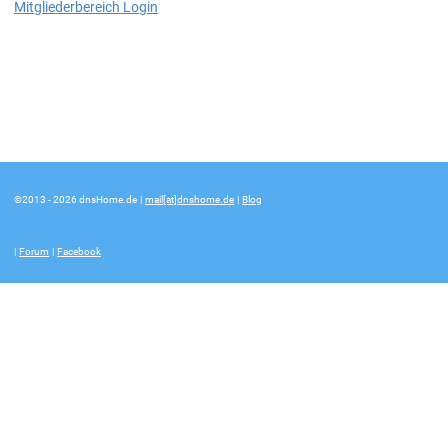
Mitgliederbereich Login
©2013 - 2026 dnsHome.de
|
mail[at]dnshome.de
|
Blog
|
Forum
|
Facebook